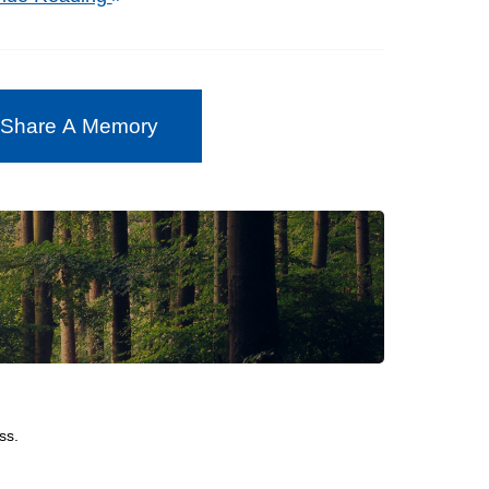
 Share A Memory
ss.